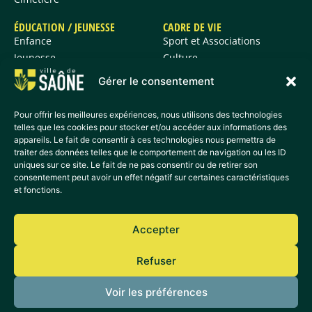
ÉDUCATION / JEUNESSE
CADRE DE VIE
Enfance
Sport et Associations
Jeunesse
Culture
Histoire et patrimoine
Gérer le consentement
Informations vie
quotidienne
Pour offrir les meilleures expériences, nous utilisons des technologies
telles que les cookies pour stocker et/ou accéder aux informations des
appareils. Le fait de consentir à ces technologies nous permettra de
ACCÈS DIRECTS
traiter des données telles que le comportement de navigation ou les ID
Actualités
uniques sur ce site. Le fait de ne pas consentir ou de retirer son
Agenda
consentement peut avoir un effet négatif sur certaines caractéristiques
et fonctions.
Déchetterie
France Services
Médiathèque
Accepter
Transport
Refuser
Plan de la ville
Sécurité et prévention
Voir les préférences