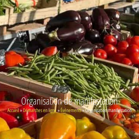
Organisation de manifestation
Accueil
»
Démarches en ligne
»
Événements
»
Organisation manifestation