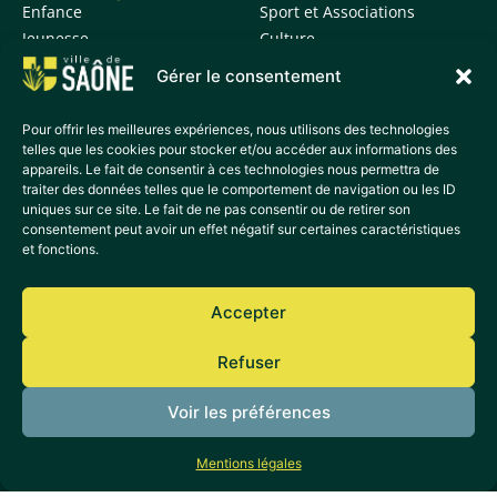
Enfance
Sport et Associations
Jeunesse
Culture
Histoire et patrimoine
Gérer le consentement
Informations vie
quotidienne
Pour offrir les meilleures expériences, nous utilisons des technologies
telles que les cookies pour stocker et/ou accéder aux informations des
appareils. Le fait de consentir à ces technologies nous permettra de
ACCÈS DIRECTS
traiter des données telles que le comportement de navigation ou les ID
Actualités
uniques sur ce site. Le fait de ne pas consentir ou de retirer son
Agenda
consentement peut avoir un effet négatif sur certaines caractéristiques
et fonctions.
Déchetterie
France Services
Médiathèque
Accepter
Transport
Refuser
Plan de la ville
Sécurité et prévention
Voir les préférences
Mentions légales
Mentions légales