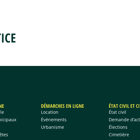
HES EN LIGNE
ÉTAT CIVIL & CITOYENNETÉ
FRANCE SERVICES
ÉDUCATION
ICE
NE
DÉMARCHES EN LIGNE
ÉTAT CIVIL ET 
le
Location
État civil
nicipaux
Événements
Demande d’act
Urbanisme
Élections
êtes
Cimetière