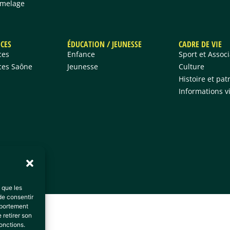
umelage
ICES
ÉDUCATION / JEUNESSE
CADRE DE VIE
ces
Enfance
Sport et Assoc
ces Saône
Jeunesse
Culture
Histoire et pa
Informations v
s que les
de consentir
mportement
 retirer son
onctions.