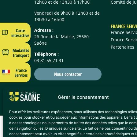
Comité de j
12h00 et de 13h30 à 17h30
Vendredi
de 9h00 à 12h00 et de
13h30 à 16h00
FRANCE SERV
Adresse :
Carte
France Servi
intéractive
26 Rue de la Mairie, 25660
France Servi
Saône
Partenaires
Modalités
Téléphone :
transport
03 81 55 71 31
France
Nous contacter
Services
Gérer le consentement
Propulsé avec
par
Cadcom
Pour offrir les meilleures expériences, nous utilisons des technologies telle
cookies pour stocker et/ou accéder aux informations des appareils. Le fait 
à ces technologies nous permettra de traiter des données telles que le co
de navigation ou les ID uniques sur ce site. Le fait de ne pas consentir ou de
consentement peut avoir un effet négatif sur certaines caractéristiques et f