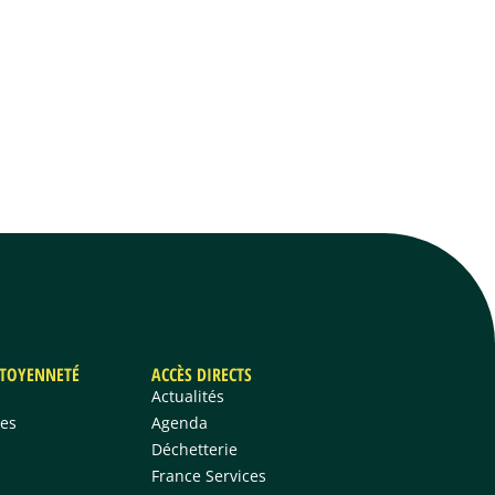
/JEUNESSE
CADRE DE VIE
CITOYENNETÉ
ACCÈS DIRECTS
Actualités
es
Agenda
Déchetterie
France Services