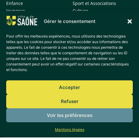
Enfance
Sport et Associations
Jeunesse
Culture
Histoire et patrimoine
Gérer le consentement
Informations vie
quotidienne
Pour offrir les meilleures expériences, nous utilisons des technologies
telles que les cookies pour stocker et/ou accéder aux informations des
appareils. Le fait de consentir à ces technologies nous permettra de
ACCÈS DIRECTS
traiter des données telles que le comportement de navigation ou les ID
Actualités
uniques sur ce site. Le fait de ne pas consentir ou de retirer son
Agenda
consentement peut avoir un effet négatif sur certaines caractéristiques
et fonctions.
Déchetterie
France Services
Médiathèque
Accepter
Transport
Refuser
Plan de la ville
Sécurité et prévention
Voir les préférences
Mentions légales
Mentions légales