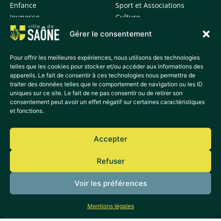
Enfance
Sport et Associations
Jeunesse
Culture
Histoire et patrimoine
Gérer le consentement
Informations vie
quotidienne
Pour offrir les meilleures expériences, nous utilisons des technologies
telles que les cookies pour stocker et/ou accéder aux informations des
appareils. Le fait de consentir à ces technologies nous permettra de
ACCÈS DIRECTS
traiter des données telles que le comportement de navigation ou les ID
Actualités
uniques sur ce site. Le fait de ne pas consentir ou de retirer son
Agenda
consentement peut avoir un effet négatif sur certaines caractéristiques
et fonctions.
Déchetterie
France Services
Médiathèque
Accepter
Transport
Refuser
Plan de la ville
Sécurité et prévention
Voir les préférences
Mentions légales
Mentions légales