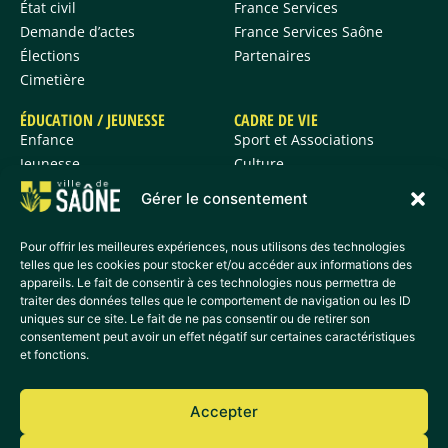
État civil
France Services
Demande d’actes
France Services Saône
Élections
Partenaires
Cimetière
ÉDUCATION / JEUNESSE
CADRE DE VIE
Enfance
Sport et Associations
Jeunesse
Culture
Histoire et patrimoine
Gérer le consentement
Informations vie
quotidienne
Pour offrir les meilleures expériences, nous utilisons des technologies
telles que les cookies pour stocker et/ou accéder aux informations des
appareils. Le fait de consentir à ces technologies nous permettra de
ACCÈS DIRECTS
traiter des données telles que le comportement de navigation ou les ID
Actualités
uniques sur ce site. Le fait de ne pas consentir ou de retirer son
Agenda
consentement peut avoir un effet négatif sur certaines caractéristiques
et fonctions.
Déchetterie
France Services
Médiathèque
Accepter
Transport